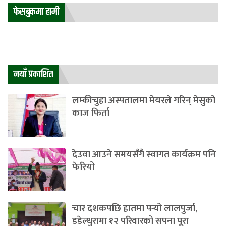
फेसबुकमा हामी
नयाँ प्रकाशित
लम्कीचुहा अस्पतालमा मेयरले गरिन् मेसुको
काज फिर्ता
देउवा आउने समयसँगै स्वागत कार्यक्रम पनि
फेरियो
चार दशकपछि हातमा पर्‍यो लालपुर्जा,
डडेल्धुरामा १२ परिवारको सपना पूरा