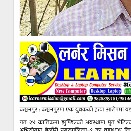
कञ्चनपुर : कञ्चनपुरमा एक युवकको हत्या आरोपमा वड
गत २४ कात्तिकमा झुण्डिएको अवस्थामा मृत भेटिए
अभियोगमा बेलौरी नगरपालिका–९ का वडाध्यक्ष किसनस