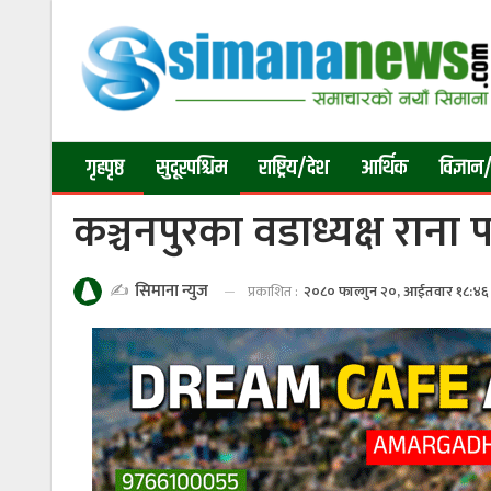
गृहपृष्ठ
सुदूरपश्चिम
राष्ट्रिय/देश
आर्थिक
विज्ञान/
कञ्चनपुरका वडाध्यक्ष राना 
✍️
सिमाना न्युज
प्रकाशित :
२०८० फाल्गुन २०, आईतवार १८:४६