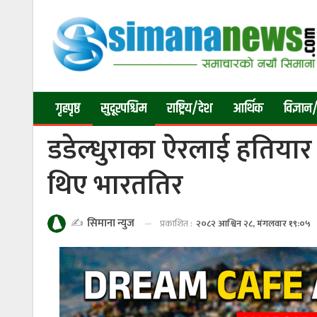
गृहपृष्ठ
सुदूरपश्चिम
राष्ट्रिय/देश
आर्थिक
विज्ञान/
डडेल्धुराका ऐरलाई हतियार प्
थिए भारततिर
✍️
सिमाना न्युज
प्रकाशित :
२०८२ आश्विन २८, मंगलवार १९:०५