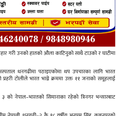
्रहार गरी उनको हातको औला काटिनुको साथै टाउको र घाटीमा
ो अस्पताल धनगढीमा पठाइएकोमा थप उपचारका लागि भारत
्रहरी टोलीले भारत भाग्ने क्रममा उक्त ११ जनाको समूहलाई
३ को नेपाल–भारतको सिमानाका रहेको त्रिनगर भन्सारबाट
 भीम नेपाली, धनगढी–२ कै १८ वर्षीय अनुपम सिंह, कञ्चनपुरको