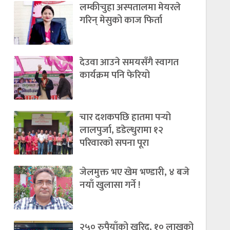
लम्कीचुहा अस्पतालमा मेयरले
गरिन् मेसुको काज फिर्ता
देउवा आउने समयसँगै स्वागत
कार्यक्रम पनि फेरियो
चार दशकपछि हातमा पर्‍यो
लालपुर्जा, डडेल्धुरामा १२
परिवारको सपना पूरा
जेलमुक्त भए खेम भण्डारी, ४ बजे
नयाँ खुलासा गर्ने !
२५० रुपैयाँको खरिद, १० लाखको