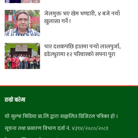
जेलमुक्त भए खेम भण्डारी, ४ बजे नयाँ
खुलासा गर्ने !
चार दशकपछि हातमा पर्‍यो लालपुर्जा,
डडेल्धुरामा १२ परिवारको सपना पूरा
हाम्राे बारेमा
याे सुल्पा मिडिया प्रा.लि द्वारा सञ्चालित डिजिटल पत्रिका हाे ।
सूचना तथा प्रसारण विभाग दर्ता नं.
४३९४/२०८०/२०८१