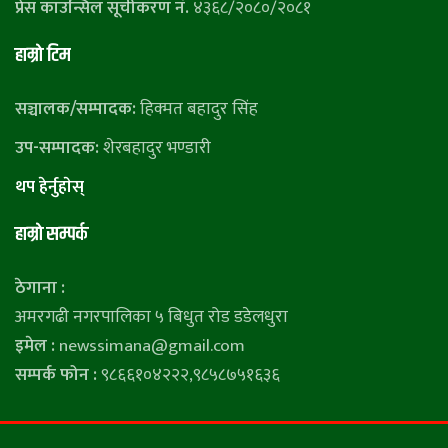
प्रेस काउन्सिल सूचीकरण नं.
४३६८/२०८०/२०८१
हाम्राे टिम
सञ्चालक/सम्पादक:
हिक्मत बहादुर सिंह
उप-सम्पादक:
शेरबहादुर भण्डारी
थप हेर्नुहाेस्
हाम्राे सम्पर्क
ठेगाना :
अमरगढी नगरपालिका ५ बिधुत रोड डडेलधुरा
इमेल :
newssimana@gmail.com
सम्पर्क फोन :
९८६६१०४२२२,९८५८७५१६३६