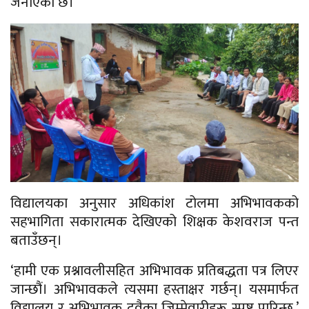
जनाएको छ।
विद्यालयका अनुसार अधिकांश टोलमा अभिभावकको
सहभागिता सकारात्मक देखिएको शिक्षक केशवराज पन्त
बताउँछन्।
‘हामी एक प्रश्नावलीसहित अभिभावक प्रतिबद्धता पत्र लिएर
जान्छौं। अभिभावकले त्यसमा हस्ताक्षर गर्छन्। यसमार्फत
विद्यालय र अभिभावक दुवैका जिम्मेवारीहरू स्पष्ट पारिन्छ,’