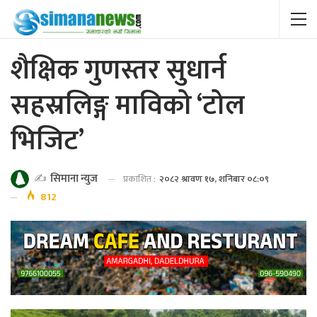
शैक्षिक गुणस्तर सुधार्न
सहस्रलिङ्ग माविको ‘टोल
भिजिट’
✍️
सिमाना न्युज
प्रकाशित :
२०८२ श्रावण १७, शनिबार ०८:०९
812