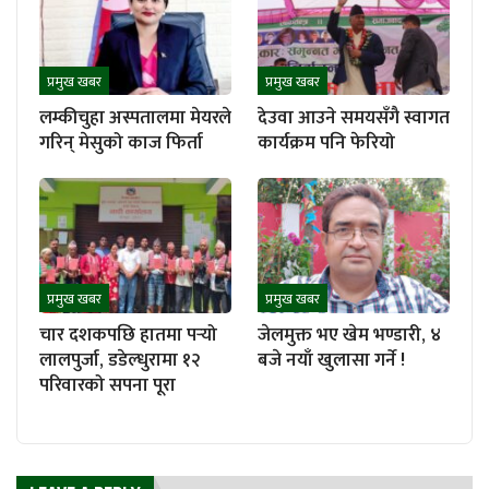
प्रमुख खबर
प्रमुख खबर
लम्कीचुहा अस्पतालमा मेयरले
देउवा आउने समयसँगै स्वागत
गरिन् मेसुको काज फिर्ता
कार्यक्रम पनि फेरियो
प्रमुख खबर
प्रमुख खबर
चार दशकपछि हातमा पर्‍यो
जेलमुक्त भए खेम भण्डारी, ४
लालपुर्जा, डडेल्धुरामा १२
बजे नयाँ खुलासा गर्ने !
परिवारको सपना पूरा