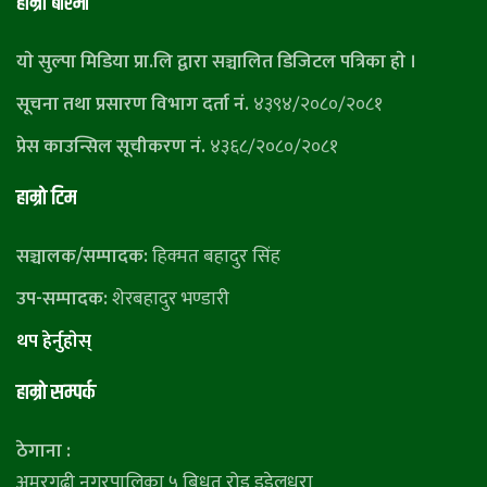
हाम्राे बारेमा
याे सुल्पा मिडिया प्रा.लि द्वारा सञ्चालित डिजिटल पत्रिका हाे ।
सूचना तथा प्रसारण विभाग दर्ता नं.
४३९४/२०८०/२०८१
प्रेस काउन्सिल सूचीकरण नं.
४३६८/२०८०/२०८१
हाम्राे टिम
सञ्चालक/सम्पादक:
हिक्मत बहादुर सिंह
उप-सम्पादक:
शेरबहादुर भण्डारी
थप हेर्नुहाेस्
हाम्राे सम्पर्क
ठेगाना :
अमरगढी नगरपालिका ५ बिधुत रोड डडेलधुरा