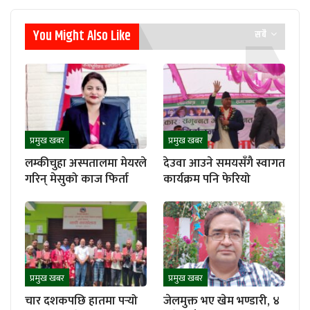
You Might Also Like
सबै
प्रमुख खबर
प्रमुख खबर
लम्कीचुहा अस्पतालमा मेयरले
देउवा आउने समयसँगै स्वागत
गरिन् मेसुको काज फिर्ता
कार्यक्रम पनि फेरियो
प्रमुख खबर
प्रमुख खबर
चार दशकपछि हातमा पर्‍यो
जेलमुक्त भए खेम भण्डारी, ४