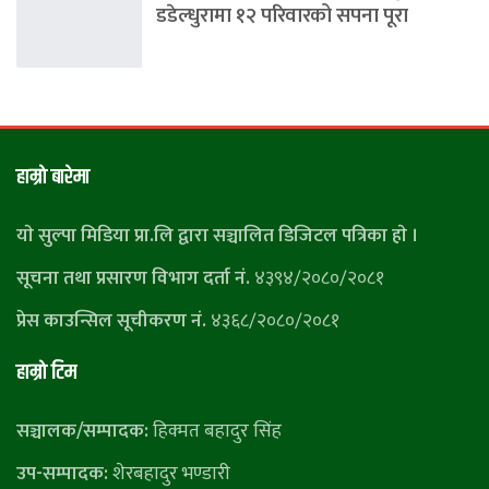
डडेल्धुरामा १२ परिवारको सपना पूरा
हाम्राे बारेमा
याे सुल्पा मिडिया प्रा.लि द्वारा सञ्चालित डिजिटल पत्रिका हाे ।
सूचना तथा प्रसारण विभाग दर्ता नं.
४३९४/२०८०/२०८१
प्रेस काउन्सिल सूचीकरण नं.
४३६८/२०८०/२०८१
हाम्राे टिम
सञ्चालक/सम्पादक:
हिक्मत बहादुर सिंह
उप-सम्पादक:
शेरबहादुर भण्डारी