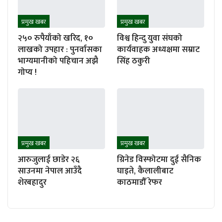
प्रमुख खबर
प्रमुख खबर
२५० रुपैयाँको खरिद, १०
विश्व हिन्दु युवा संघको
लाखको उपहार : पुनर्वासका
कार्यवाहक अध्यक्षमा सम्राट
भाग्यमानीको पहिचान अझै
सिंह ठकुरी
गोप्य !
प्रमुख खबर
प्रमुख खबर
आरुजुलाई छाडेर २६
ग्रिनेड विस्फोटमा दुई सैनिक
साउनमा नेपाल आउँदै
घाइते, कैलालीबाट
शेरबहादुर
काठमाडौँ रेफर