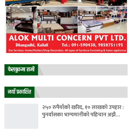
फेसबुकमा हामी
नयाँ प्रकाशित
२५० रुपैयाँको खरिद, १० लाखको उपहार :
पुनर्वासका भाग्यमानीको पहिचान अझै…