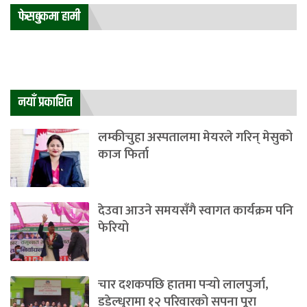
फेसबुकमा हामी
नयाँ प्रकाशित
लम्कीचुहा अस्पतालमा मेयरले गरिन् मेसुको
काज फिर्ता
देउवा आउने समयसँगै स्वागत कार्यक्रम पनि
फेरियो
चार दशकपछि हातमा पर्‍यो लालपुर्जा,
डडेल्धुरामा १२ परिवारको सपना पूरा