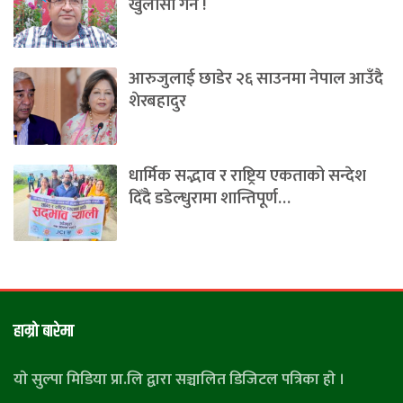
खुलासा गर्ने !
आरुजुलाई छाडेर २६ साउनमा नेपाल आउँदै
शेरबहादुर
धार्मिक सद्भाव र राष्ट्रिय एकताको सन्देश
दिँदै डडेल्धुरामा शान्तिपूर्ण…
हाम्राे बारेमा
याे सुल्पा मिडिया प्रा.लि द्वारा सञ्चालित डिजिटल पत्रिका हाे ।