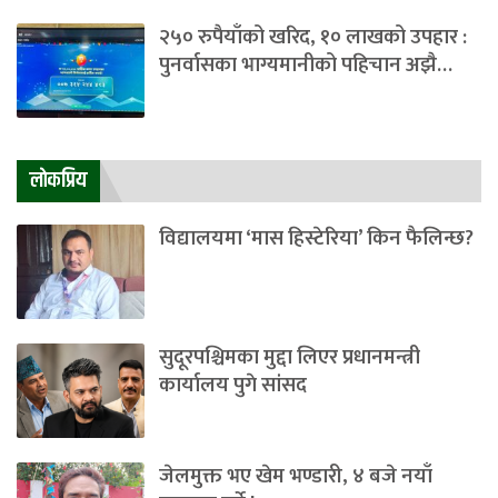
२५० रुपैयाँको खरिद, १० लाखको उपहार :
पुनर्वासका भाग्यमानीको पहिचान अझै…
लाेकप्रिय
विद्यालयमा ‘मास हिस्टेरिया’ किन फैलिन्छ?
सुदूरपश्चिमका मुद्दा लिएर प्रधानमन्त्री
कार्यालय पुगे सांसद
जेलमुक्त भए खेम भण्डारी, ४ बजे नयाँ