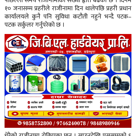
पछिल्लो समय राजीनामाको संख्या ह्वात्तै बढेको छ । दिनमै
१० जनासम्म प्रहरीले राजीनामा दिन थालेपछि प्रहरी प्रधान
कार्यालयले कुनै पनि सुविधा कटौती नहुने भन्दै पटक–
पटक सर्कुलर गर्नुपरेको छ ।
धेरैको राजीनामा रोकिएका छन् । साउनदेखि पुससम्मको ६