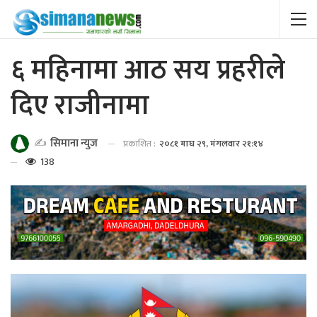
६ महिनामा आठ सय प्रहरीले
दिए राजीनामा
✍️
सिमाना न्युज
प्रकाशित :
२०८१ माघ २९, मंगलवार २१:१४
138