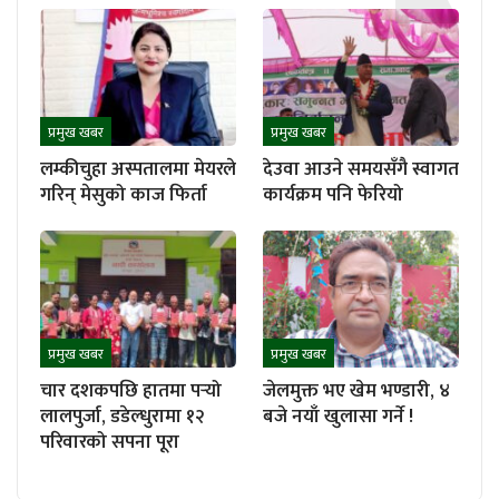
प्रमुख खबर
प्रमुख खबर
लम्कीचुहा अस्पतालमा मेयरले
देउवा आउने समयसँगै स्वागत
गरिन् मेसुको काज फिर्ता
कार्यक्रम पनि फेरियो
प्रमुख खबर
प्रमुख खबर
चार दशकपछि हातमा पर्‍यो
जेलमुक्त भए खेम भण्डारी, ४
लालपुर्जा, डडेल्धुरामा १२
बजे नयाँ खुलासा गर्ने !
परिवारको सपना पूरा