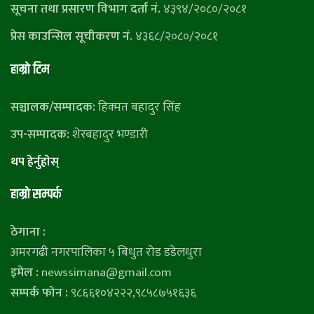
सूचना तथा प्रसारण विभाग दर्ता नं.
४३९४/२०८०/२०८१
प्रेस काउन्सिल सूचीकरण नं.
४३६८/२०८०/२०८१
हाम्राे टिम
सञ्चालक/सम्पादक:
हिक्मत बहादुर सिंह
उप-सम्पादक:
शेरबहादुर भण्डारी
थप हेर्नुहाेस्
हाम्राे सम्पर्क
ठेगाना :
अमरगढी नगरपालिका ५ बिधुत रोड डडेलधुरा
इमेल :
newssimana@gmail.com
सम्पर्क फोन :
९८६६१०४२२२,९८५८७५१६३६