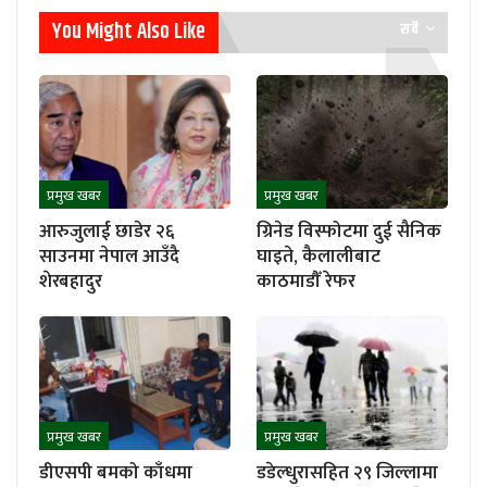
You Might Also Like
सबै
प्रमुख खबर
प्रमुख खबर
आरुजुलाई छाडेर २६
ग्रिनेड विस्फोटमा दुई सैनिक
साउनमा नेपाल आउँदै
घाइते, कैलालीबाट
शेरबहादुर
काठमाडौँ रेफर
प्रमुख खबर
प्रमुख खबर
डीएसपी बमको काँधमा
डडेल्धुरासहित २९ जिल्लामा