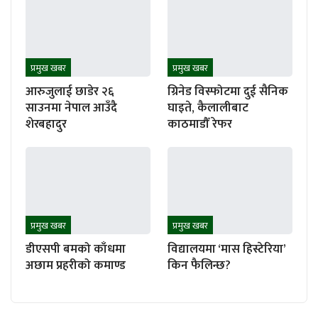
प्रमुख खबर
प्रमुख खबर
आरुजुलाई छाडेर २६
ग्रिनेड विस्फोटमा दुई सैनिक
साउनमा नेपाल आउँदै
घाइते, कैलालीबाट
शेरबहादुर
काठमाडौँ रेफर
प्रमुख खबर
प्रमुख खबर
डीएसपी बमको काँधमा
विद्यालयमा ‘मास हिस्टेरिया’
अछाम प्रहरीको कमाण्ड
किन फैलिन्छ?