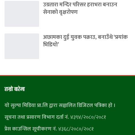
उग्रतारा मन्दिर परिसर हराभरा बनाउन
सेनाको वृक्षरोपण
अछामका दुई युवक पक्राउ, बनाउँथे ‘प्रयांक
भिडियो’
हाम्राे बारेमा
याे सुल्पा मिडिया प्रा.लि द्वारा सञ्चालित डिजिटल पत्रिका हाे ।
सूचना तथा प्रसारण विभाग दर्ता नं.
४३९४/२०८०/२०८१
प्रेस काउन्सिल सूचीकरण नं.
४३६८/२०८०/२०८१