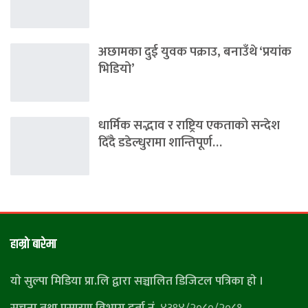
अछामका दुई युवक पक्राउ, बनाउँथे ‘प्रयांक
भिडियो’
धार्मिक सद्भाव र राष्ट्रिय एकताको सन्देश
दिँदै डडेल्धुरामा शान्तिपूर्ण…
हाम्राे बारेमा
याे सुल्पा मिडिया प्रा.लि द्वारा सञ्चालित डिजिटल पत्रिका हाे ।
सूचना तथा प्रसारण विभाग दर्ता नं.
४३९४/२०८०/२०८१