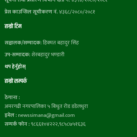
प्रेस काउन्सिल सूचीकरण नं.
४३६८/२०८०/२०८१
हाम्राे टिम
सञ्चालक/सम्पादक:
हिक्मत बहादुर सिंह
उप-सम्पादक:
शेरबहादुर भण्डारी
थप हेर्नुहाेस्
हाम्राे सम्पर्क
ठेगाना :
अमरगढी नगरपालिका ५ बिधुत रोड डडेलधुरा
इमेल :
newssimana@gmail.com
सम्पर्क फोन :
९८६६१०४२२२,९८५८७५१६३६