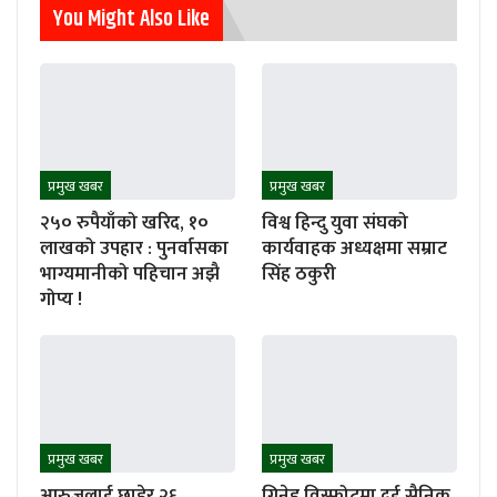
You Might Also Like
प्रमुख खबर
प्रमुख खबर
२५० रुपैयाँको खरिद, १०
विश्व हिन्दु युवा संघको
लाखको उपहार : पुनर्वासका
कार्यवाहक अध्यक्षमा सम्राट
भाग्यमानीको पहिचान अझै
सिंह ठकुरी
गोप्य !
प्रमुख खबर
प्रमुख खबर
आरुजुलाई छाडेर २६
ग्रिनेड विस्फोटमा दुई सैनिक