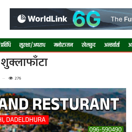
प्रविधि
सुरक्षा/अपराध
मनाेरञ्जन
खेलकुद
अन्तर्वार्ता
अन्
 शुक्लाफाँटा
276