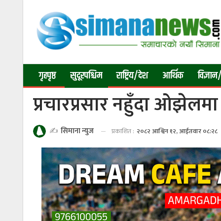
गृहपृष्ठ
सुदूरपश्चिम
राष्ट्रिय/देश
आर्थिक
विज्ञान/
प्रचारप्रसार नहुँदा ओझेलमा
✍️
सिमाना न्युज
प्रकाशित :
२०८२ आश्विन १२, आईतवार ०८:२८