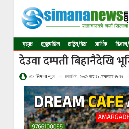
गृहपृष्ठ
सुदूरपश्चिम
राष्ट्रिय/देश
आर्थिक
विज्ञान/
देउवा दम्पती बिहानैदेखि भ
✍️
सिमाना न्युज
प्रकाशित :
२०८२ भाद्र २४, मंगलवार १५:२१