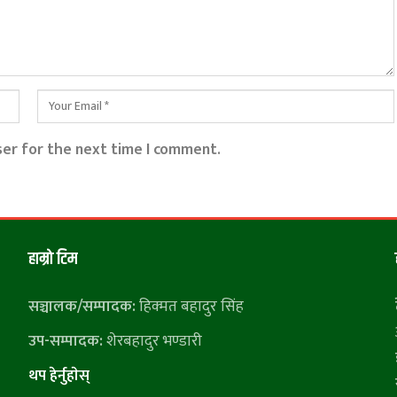
ser for the next time I comment.
हाम्राे टिम
सञ्चालक/सम्पादक:
हिक्मत बहादुर सिंह
उप-सम्पादक:
शेरबहादुर भण्डारी
थप हेर्नुहाेस्