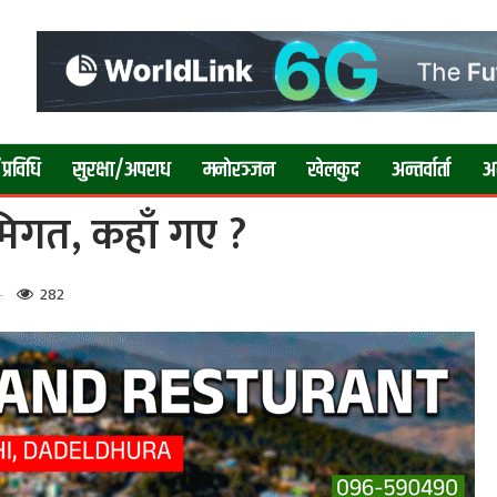
प्रविधि
सुरक्षा/अपराध
मनाेरञ्जन
खेलकुद
अन्तर्वार्ता
अन्
ूमिगत, कहाँ गए ?
282