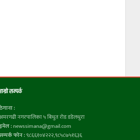
हाम्राे सम्पर्क
ठेगाना :
अमरगढी नगरपालिका ५ बिधुत रोड डडेलधुरा
इमेल :
newssimana@gmail.com
सम्पर्क फोन :
९८६६१०४२२२,९८५८७५१६३६