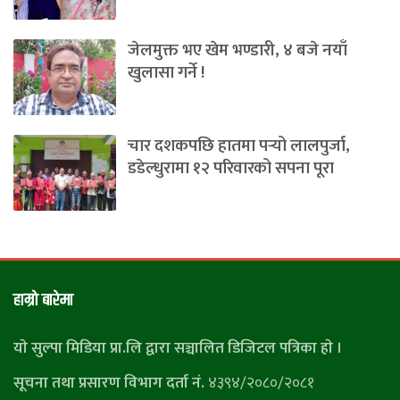
जेलमुक्त भए खेम भण्डारी, ४ बजे नयाँ
खुलासा गर्ने !
चार दशकपछि हातमा पर्‍यो लालपुर्जा,
डडेल्धुरामा १२ परिवारको सपना पूरा
हाम्राे बारेमा
याे सुल्पा मिडिया प्रा.लि द्वारा सञ्चालित डिजिटल पत्रिका हाे ।
सूचना तथा प्रसारण विभाग दर्ता नं.
४३९४/२०८०/२०८१