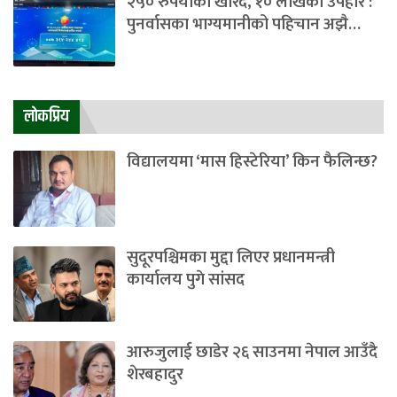
२५० रुपैयाँको खरिद, १० लाखको उपहार :
पुनर्वासका भाग्यमानीको पहिचान अझै…
लाेकप्रिय
विद्यालयमा ‘मास हिस्टेरिया’ किन फैलिन्छ?
सुदूरपश्चिमका मुद्दा लिएर प्रधानमन्त्री
कार्यालय पुगे सांसद
आरुजुलाई छाडेर २६ साउनमा नेपाल आउँदै
शेरबहादुर