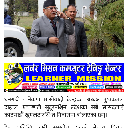
धनगढी : नेकपा माओवादी केन्द्रका अध्यक्ष पुष्पकमल
दाहाल ‘प्रचण्ड’ले सुदूरपश्चिम प्रदेशका सबै सांसदलाई
काठमाडौं खुमलटारस्थित निवासमा बोलाएका छन्।
डेढ वर्षदेखि जारी संसदीय दलको नेतृत्त्व विवाद