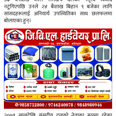
नटुंगिएपछि उनले २४ बैशाख बिहान ९ बजेका लागि
सांसदहरूलाई अनिवार्य उपस्थितिका साथ छलफलमा
बोलाएका हुन्।
२०७९ सालदेखि संसदीय दलको नेताका रूपमा रहेका