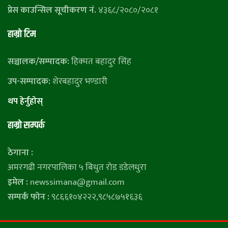
प्रेस काउन्सिल सूचीकरण नं.
४३६८/२०८०/२०८१
हाम्राे टिम
सञ्चालक/सम्पादक:
हिक्मत बहादुर सिंह
उप-सम्पादक:
शेरबहादुर भण्डारी
थप हेर्नुहाेस्
हाम्राे सम्पर्क
ठेगाना :
अमरगढी नगरपालिका ५ बिधुत रोड डडेलधुरा
इमेल :
newssimana@gmail.com
सम्पर्क फोन :
९८६६१०४२२२,९८५८७५१६३६