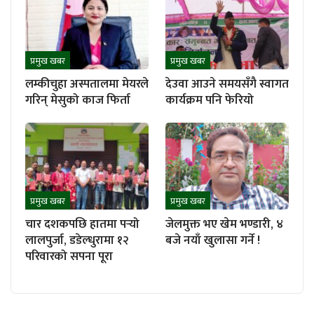
प्रमुख खबर
प्रमुख खबर
लम्कीचुहा अस्पतालमा मेयरले
देउवा आउने समयसँगै स्वागत
गरिन् मेसुको काज फिर्ता
कार्यक्रम पनि फेरियो
प्रमुख खबर
प्रमुख खबर
चार दशकपछि हातमा पर्‍यो
जेलमुक्त भए खेम भण्डारी, ४
लालपुर्जा, डडेल्धुरामा १२
बजे नयाँ खुलासा गर्ने !
परिवारको सपना पूरा