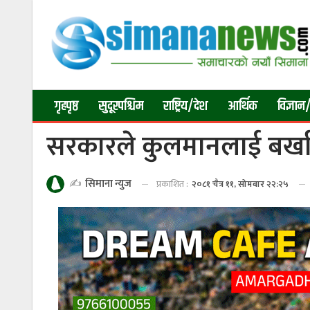
गृहपृष्ठ
सुदूरपश्चिम
राष्ट्रिय/देश
आर्थिक
विज्ञान/
सरकारले कुलमानलाई बर्खास्
✍️
सिमाना न्युज
प्रकाशित :
२०८१ चैत्र ११, सोमबार २२:२५