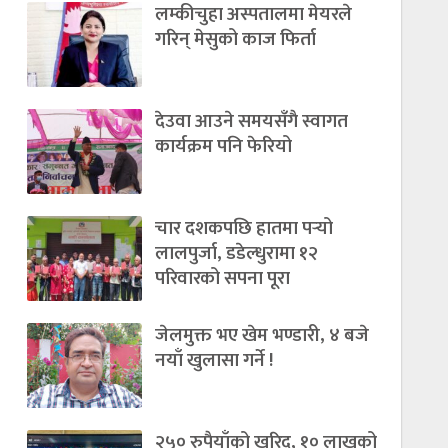
लम्कीचुहा अस्पतालमा मेयरले
गरिन् मेसुको काज फिर्ता
देउवा आउने समयसँगै स्वागत
कार्यक्रम पनि फेरियो
चार दशकपछि हातमा पर्‍यो
लालपुर्जा, डडेल्धुरामा १२
परिवारको सपना पूरा
जेलमुक्त भए खेम भण्डारी, ४ बजे
नयाँ खुलासा गर्ने !
२५० रुपैयाँको खरिद, १० लाखको