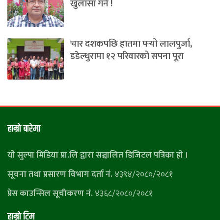
खुलासा गर्ने !
चार दशकपछि हातमा पर्‍यो लालपुर्जा,
डडेल्धुरामा १२ परिवारको सपना पूरा
हाम्राे बारेमा
याे सुल्पा मिडिया प्रा.लि द्वारा सञ्चालित डिजिटल पत्रिका हाे ।
सूचना तथा प्रसारण विभाग दर्ता नं.
४३९४/२०८०/२०८१
प्रेस काउन्सिल सूचीकरण नं.
४३६८/२०८०/२०८१
हाम्राे टिम