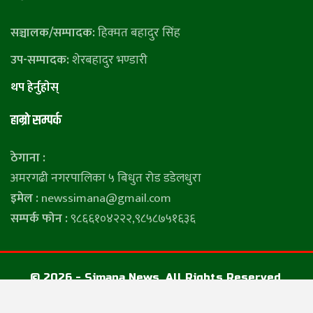
सञ्चालक/सम्पादक:
हिक्मत बहादुर सिंह
उप-सम्पादक:
शेरबहादुर भण्डारी
थप हेर्नुहाेस्
हाम्राे सम्पर्क
ठेगाना :
अमरगढी नगरपालिका ५ बिधुत रोड डडेलधुरा
इमेल :
newssimana@gmail.com
सम्पर्क फोन :
९८६६१०४२२२,९८५८७५१६३६
© 2026 - Simana News. All Rights Reserved.
Developed By :
DUMAROO