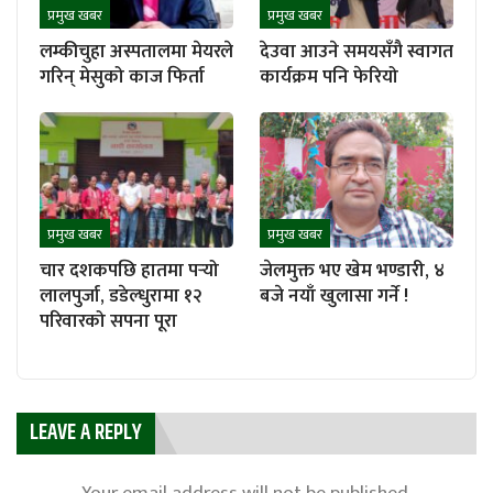
प्रमुख खबर
प्रमुख खबर
लम्कीचुहा अस्पतालमा मेयरले
देउवा आउने समयसँगै स्वागत
गरिन् मेसुको काज फिर्ता
कार्यक्रम पनि फेरियो
प्रमुख खबर
प्रमुख खबर
चार दशकपछि हातमा पर्‍यो
जेलमुक्त भए खेम भण्डारी, ४
लालपुर्जा, डडेल्धुरामा १२
बजे नयाँ खुलासा गर्ने !
परिवारको सपना पूरा
LEAVE A REPLY
Your email address will not be published.