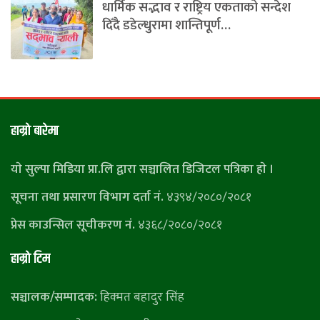
धार्मिक सद्भाव र राष्ट्रिय एकताको सन्देश
दिँदै डडेल्धुरामा शान्तिपूर्ण…
हाम्राे बारेमा
याे सुल्पा मिडिया प्रा.लि द्वारा सञ्चालित डिजिटल पत्रिका हाे ।
सूचना तथा प्रसारण विभाग दर्ता नं.
४३९४/२०८०/२०८१
प्रेस काउन्सिल सूचीकरण नं.
४३६८/२०८०/२०८१
हाम्राे टिम
सञ्चालक/सम्पादक:
हिक्मत बहादुर सिंह