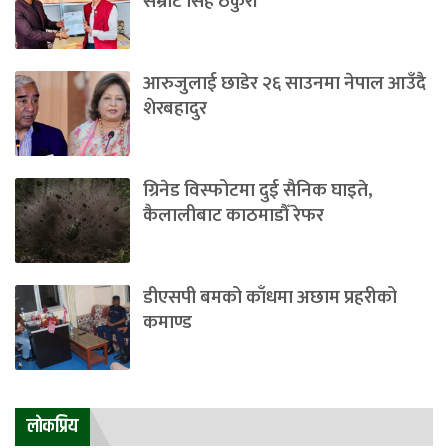
सम्राट सिंह ठकुरी
आरुजुलाई छाडेर २६ साउनमा नेपाल आउँदै
शेरबहादुर
ग्रिनेड विस्फोटमा दुई सैनिक घाइते,
कैलालीबाट काठमाडौँ रेफर
डीएसपी बमको काँधमा अछाम प्रहरीको
कमाण्ड
लाेकप्रिय